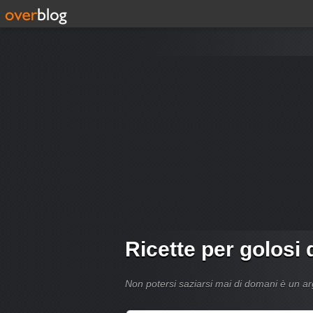
Ricette per golosi 
Non potersi saziarsi mai di domani è un 