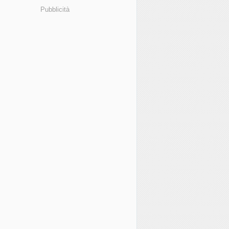
Pubblicità
013 Social Media Report: Facebook Pages in Italy | i social