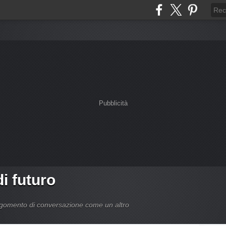
Pubblicità
di futuro
argomento di conversazione come un altro