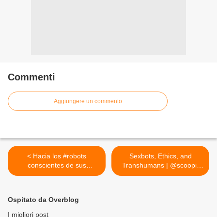
Commenti
Aggiungere un commento
< Hacia los #robots
Sexbots, Ethics, and
conscientes de sus
Transhumans | @scoopit
propias...
via... >
Ospitato da Overblog
I migliori post