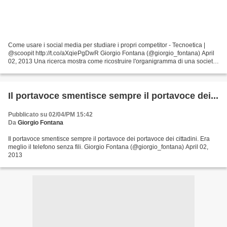
Come usare i social media per studiare i propri competitor - Tecnoetica |
@scoopit http://t.co/aXqiePgDwR Giorgio Fontana (@giorgio_fontana) April
02, 2013 Una ricerca mostra come ricostruire l'organigramma di una società
usando dati presi dai social...
Il portavoce smentisce sempre il portavoce dei...
Pubblicato su 02/04/PM 15:42
Da
Giorgio Fontana
Il portavoce smentisce sempre il portavoce dei portavoce dei cittadini. Era
meglio il telefono senza fili. Giorgio Fontana (@giorgio_fontana) April 02,
2013