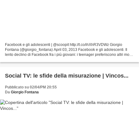
Facebook e gli adolescenti | @scoopit http://t.co/ihXhR3VDWz Giorgio
Fontana (@giorgio_fontana) April 03, 2013 Facebook e gli adolescenti. Il
lento declino di Facebook fra i più giovani: i teenager preferiscono altri modi
per comunicare e stare insieme...
Social TV: le sfide della misurazione | Vincos...
Pubblicato su 02/04/PM 20:55
Da
Giorgio Fontana