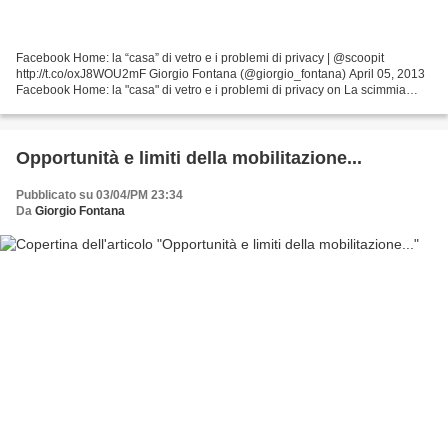
Facebook Home: la “casa” di vetro e i problemi di privacy | @scoopit
http://t.co/oxJ8WOU2mF Giorgio Fontana (@giorgio_fontana) April 05, 2013
Facebook Home: la "casa" di vetro e i problemi di privacy on La scimmia
nuda e Internet curated by Giorgio F...
Opportunità e limiti della mobilitazione...
Pubblicato su 03/04/PM 23:34
Da
Giorgio Fontana