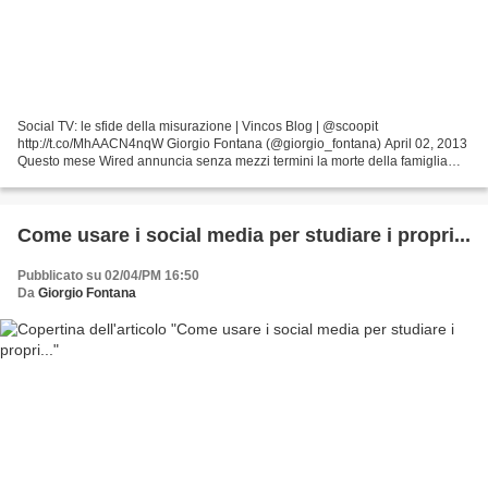
Social TV: le sfide della misurazione | Vincos Blog | @scoopit
http://t.co/MhAACN4nqW Giorgio Fontana (@giorgio_fontana) April 02, 2013
Questo mese Wired annuncia senza mezzi termini la morte della famiglia
Nielsen ossia del modo tradizionale di misurare...
Come usare i social media per studiare i propri...
Pubblicato su 02/04/PM 16:50
Da
Giorgio Fontana