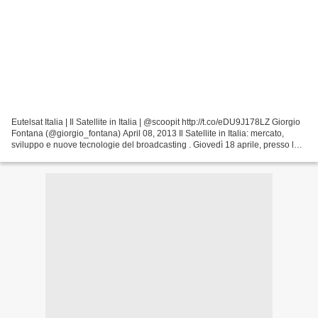
Eutelsat Italia | Il Satellite in Italia | @scoopit http://t.co/eDU9J178LZ Giorgio
Fontana (@giorgio_fontana) April 08, 2013 Il Satellite in Italia: mercato,
sviluppo e nuove tecnologie del broadcasting . Giovedì 18 aprile, presso la
Galleria del Cardinale...