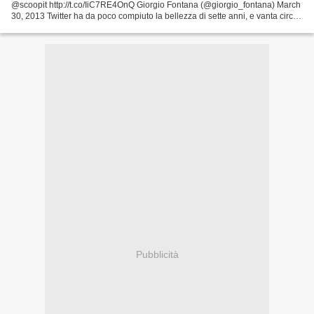
@scoopit http://t.co/IiC7RE4OnQ Giorgio Fontana (@giorgio_fontana) March
30, 2013 Twitter ha da poco compiuto la bellezza di sette anni, e vanta circa
200 milioni di utenti attivi....
Pubblicità