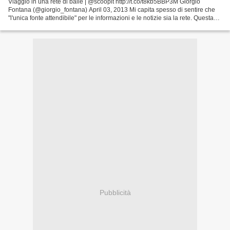
Viaggio in una rete di balle | @scoopit http://t.co/t8kb5BBP3M Giorgio
Fontana (@giorgio_fontana) April 03, 2013 Mi capita spesso di sentire che
"l'unica fonte attendibile" per le informazioni e le notizie sia la rete. Questa
teoria è la prima grande...
Pubblicità