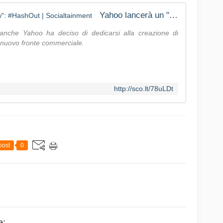
Yahoo lancerà un "social talk show": #HashOut | Socialtainment
che Yahoo ha deciso di dedicarsi alla creazione di
n nuovo fronte commerciale.
http://sco.lt/78uLDt
post
0
e: