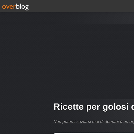
Ricette per golosi 
Non potersi saziarsi mai di domani è un 