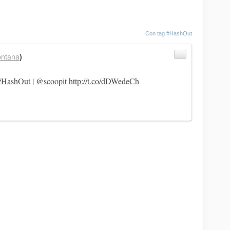
Con tag
#HashOut
ontana
)
#HashOut
|
@scoopit
http://t.co/dDWedeCh